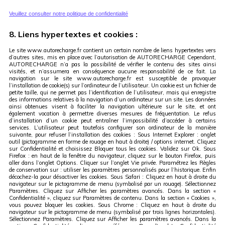
Veuillez consulter notre politique de confidentialité
8. Liens hypertextes et cookies :
Le site www.autorecharge.fr contient un certain nombre de liens hypertextes vers
d’autres sites, mis en place avec l’autorisation de AUTORECHARGE Cependant,
AUTORECHARGE n’a pas la possibilité de vérifier le contenu des sites ainsi
visités, et n’assumera en conséquence aucune responsabilité de ce fait. La
navigation sur le site www.autorecharge.fr est susceptible de provoquer
l’installation de cookie(s) sur l’ordinateur de l’utilisateur. Un cookie est un fichier de
petite taille, qui ne permet pas l’identification de l’utilisateur, mais qui enregistre
des informations relatives à la navigation d’un ordinateur sur un site. Les données
ainsi obtenues visent à faciliter la navigation ultérieure sur le site, et ont
également vocation à permettre diverses mesures de fréquentation. Le refus
d’installation d’un cookie peut entraîner l’impossibilité d’accéder à certains
services. L’utilisateur peut toutefois configurer son ordinateur de la manière
suivante, pour refuser l’installation des cookies : Sous Internet Explorer : onglet
outil (pictogramme en forme de rouage en haut à droite) / options internet. Cliquez
sur Confidentialité et choisissez Bloquer tous les cookies. Validez sur Ok. Sous
Firefox : en haut de la fenêtre du navigateur, cliquez sur le bouton Firefox, puis
aller dans l’onglet Options. Cliquer sur l’onglet Vie privée. Paramétrez les Règles
de conservation sur : utiliser les paramètres personnalisés pour l’historique. Enfin
décochez-la pour désactiver les cookies. Sous Safari : Cliquez en haut à droite du
navigateur sur le pictogramme de menu (symbolisé par un rouage). Sélectionnez
Paramètres. Cliquez sur Afficher les paramètres avancés. Dans la section «
Confidentialité », cliquez sur Paramètres de contenu. Dans la section « Cookies »,
vous pouvez bloquer les cookies. Sous Chrome : Cliquez en haut à droite du
navigateur sur le pictogramme de menu (symbolisé par trois lignes horizontales).
Sélectionnez Paramètres. Cliquez sur Afficher les paramètres avancés. Dans la