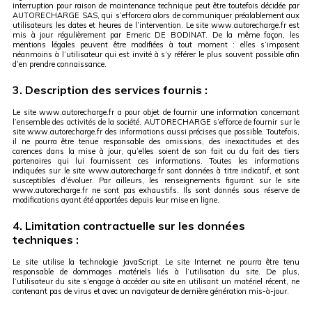
interruption pour raison de maintenance technique peut être toutefois décidée par
AUTORECHARGE SAS, qui s’efforcera alors de communiquer préalablement aux
utilisateurs les dates et heures de l’intervention. Le site www.autorecharge.fr est
mis à jour régulièrement par Emeric DE BODINAT. De la même façon, les
mentions légales peuvent être modifiées à tout moment : elles s’imposent
néanmoins à l’utilisateur qui est invité à s’y référer le plus souvent possible afin
d’en prendre connaissance.
3. Description des services fournis :
Le site www.autorecharge.fr a pour objet de fournir une information concernant
l’ensemble des activités de la société. AUTORECHARGE s’efforce de fournir sur le
site www.autorecharge.fr des informations aussi précises que possible. Toutefois,
il ne pourra être tenue responsable des omissions, des inexactitudes et des
carences dans la mise à jour, qu’elles soient de son fait ou du fait des tiers
partenaires qui lui fournissent ces informations. Toutes les informations
indiquées sur le site www.autorecharge.fr sont données à titre indicatif, et sont
susceptibles d’évoluer. Par ailleurs, les renseignements figurant sur le site
www.autorecharge.fr ne sont pas exhaustifs. Ils sont donnés sous réserve de
modifications ayant été apportées depuis leur mise en ligne.
4. Limitation contractuelle sur les données
techniques :
Le site utilise la technologie JavaScript. Le site Internet ne pourra être tenu
responsable de dommages matériels liés à l’utilisation du site. De plus,
l’utilisateur du site s’engage à accéder au site en utilisant un matériel récent, ne
contenant pas de virus et avec un navigateur de dernière génération mis-à-jour.