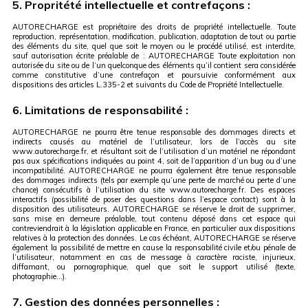
5. Propritété intellectuelle et contrefaçons :
AUTORECHARGE est propriétaire des droits de propriété intellectuelle. Toute
reproduction, représentation, modification, publication, adaptation de tout ou partie
des éléments du site, quel que soit le moyen ou le procédé utilisé, est interdite,
sauf autorisation écrite préalable de : AUTORECHARGE Toute exploitation non
autorisée du site ou de l’un quelconque des éléments qu’il contient sera considérée
comme constitutive d’une contrefaçon et poursuivie conformément aux
dispositions des articles L.335-2 et suivants du Code de Propriété Intellectuelle.
6. Limitations de responsabilité :
AUTORECHARGE ne pourra être tenue responsable des dommages directs et
indirects causés au matériel de l’utilisateur, lors de l’accès au site
www.autorecharge.fr, et résultant soit de l’utilisation d’un matériel ne répondant
pas aux spécifications indiquées au point 4, soit de l’apparition d’un bug ou d’une
incompatibilité. AUTORECHARGE ne pourra également être tenue responsable
des dommages indirects (tels par exemple qu’une perte de marché ou perte d’une
chance) consécutifs à l’utilisation du site www.autorecharge.fr. Des espaces
interactifs (possibilité de poser des questions dans l’espace contact) sont à la
disposition des utilisateurs. AUTORECHARGE se réserve le droit de supprimer,
sans mise en demeure préalable, tout contenu déposé dans cet espace qui
contreviendrait à la législation applicable en France, en particulier aux dispositions
relatives à la protection des données. Le cas échéant, AUTORECHARGE se réserve
également la possibilité de mettre en cause la responsabilité civile et/ou pénale de
l’utilisateur, notamment en cas de message à caractère raciste, injurieux,
diffamant, ou pornographique, quel que soit le support utilisé (texte,
photographie…).
7. Gestion des données personnelles :